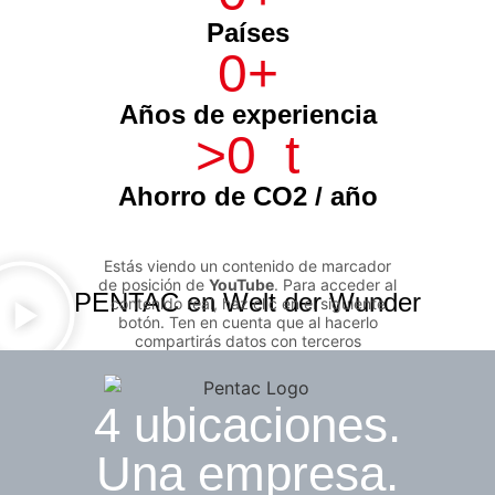
Países
0
+
Años de experiencia
>
0
  t
Ahorro de CO2 / año
Estás viendo un contenido de marcador
de posición de
YouTube
. Para acceder al
PENTAC en Welt der Wunder
contenido real, haz clic en el siguiente
botón. Ten en cuenta que al hacerlo
compartirás datos con terceros
proveedores.
Más información
4 ubicaciones.
Desbloquear contenido
Una empresa.
Aceptar el servicio requerido y
desbloquear los contenidos