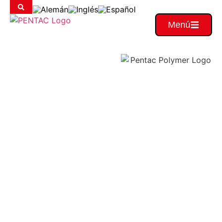
Menú
Su
socio
para
soluciones
a
medida
Económico.
Sostenible. En