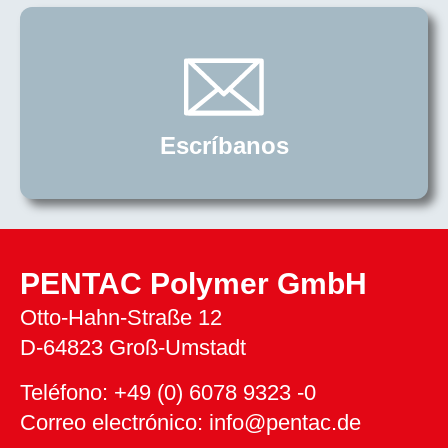
Escríbanos
PENTAC Polymer GmbH
Otto-Hahn-Straße 12
D-64823 Groß-Umstadt
Teléfono: +49 (0) 6078 9323 -0
Correo electrónico: info@pentac.de