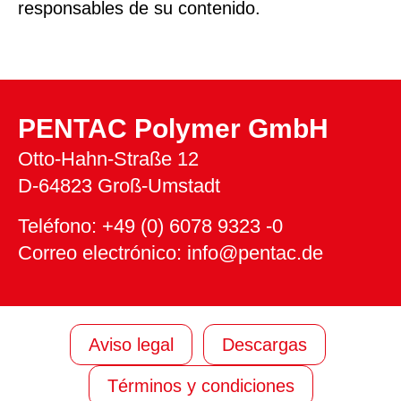
responsables de su contenido.
PENTAC Polymer GmbH
Otto-Hahn-Straße 12
D-64823 Groß-Umstadt
Teléfono: +49 (0) 6078 9323 -0
Correo electrónico: info@pentac.de
Aviso legal
Descargas
Términos y condiciones