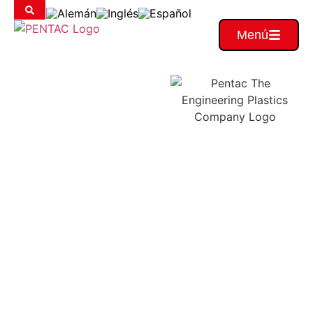
Menú
Su
socio
para
soluciones
a
medida
Económico.
Sostenible. En